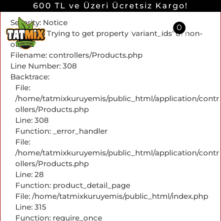
A PHP Error was encountered
600 TL ve Üzeri Ücretsiz Kargo!
Severity: Notice
Giriş yap
0
Message: Trying to get property 'variant_ids' of non-
Üye Ol
object
Filename: controllers/Products.php
Line Number: 308
Backtrace:
File:
/home/tatmixkuruyemis/public_html/application/contr
ollers/Products.php
Line: 308
Function: _error_handler
File:
/home/tatmixkuruyemis/public_html/application/contr
ollers/Products.php
Line: 28
Function: product_detail_page
File: /home/tatmixkuruyemis/public_html/index.php
Line: 315
Function: require_once