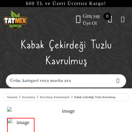
600 TL ve Üzeri Ücretsiz Kargo!
Giriş yap
0
Üye Ol
Kabak Çekirdeği Tuzlu
Kavrulmuş
Anasayfa
Kuruyemiş
Kavrulmuş Kuruyemişler
Kabak Çekirdeği Tuzlu Kavrulmuş