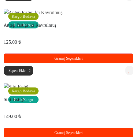
Kargo Bedava
Antep Fıstığı İçi Kavrulmuş
Hızlı Kargo
125.00 ₺
Gramaj Seçenekleri
Sepete Ekle
Kargo Bedava
Siirt Fıstığı
Hızlı Kargo
149.00 ₺
Gramaj Seçenekleri