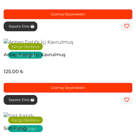
Gramaj Seçenekleri
Sepete Ekle
Kargo Bedava
Antep Fıstığı İçi Kavrulmuş
Hızlı Kargo
125.00 ₺
Gramaj Seçenekleri
Sepete Ekle
Kargo Bedava
Siirt Fıstığı
Hızlı Kargo