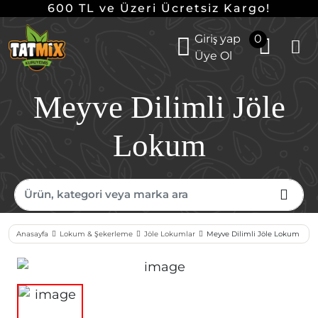
600 TL ve Üzeri Ücretsiz Kargo!
Giriş yap
0
Üye Ol
Meyve Dilimli Jöle
Lokum
Anasayfa
Lokum & Şekerleme
Jöle Lokumlar
Meyve Dilimli Jöle Lokum