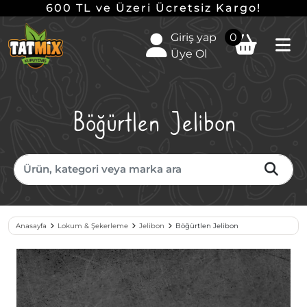
600 TL ve Üzeri Ücretsiz Kargo!
Giriş yap
0
Üye Ol
Böğürtlen Jelibon
Anasayfa
Lokum & Şekerleme
Jelibon
Böğürtlen Jelibon