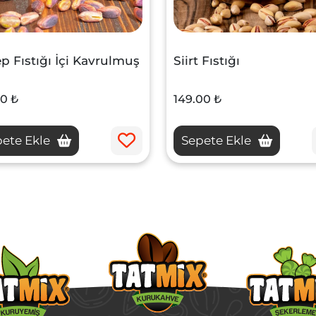
p Fıstığı İçi Kavrulmuş
Siirt Fıstığı
00 ₺
149.00 ₺
ete Ekle
Sepete Ekle