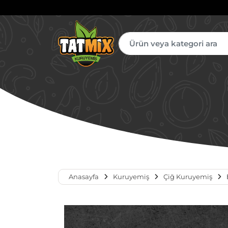
Anasayfa
Kuruyemiş
Çiğ Kuruyemiş