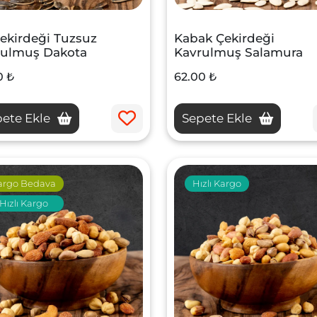
ekirdeği Tuzsuz
Kabak Çekirdeği
rulmuş Dakota
Kavrulmuş Salamura
0 ₺
62.00 ₺
ete Ekle
Sepete Ekle
argo Bedava
Hızlı Kargo
Hızlı Kargo