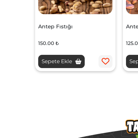
Antep Fıstığı
Ante
150.00 ₺
125.
Sepete Ekle
Sep