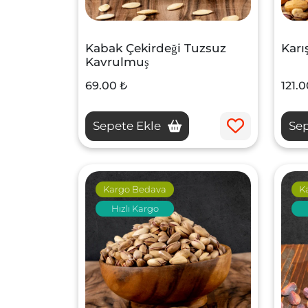
Kabak Çekirdeği Tuzsuz
Karı
Kavrulmuş
69.00 ₺
121.0
Sepete Ekle
Sep
Kargo Bedava
K
Hızlı Kargo