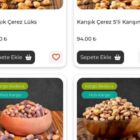
şık Çerez Lüks
Karışık Çerez 5'li Karış
0 ₺
94.00 ₺
ete Ekle
Sepete Ekle
argo Bedava
Kargo Bedava
Hızlı Kargo
Hızlı Kargo