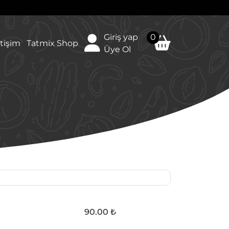
Giriş yap
0
etişim
Tatmix Shop
Üye Ol
90.00 ₺