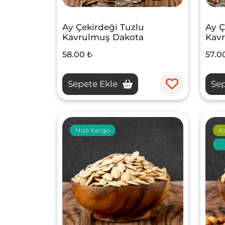
Ay Çekirdeği Tuzlu
Ay Ç
Kavrulmuş Dakota
Kav
58.00 ₺
57.0
Sepete Ekle
Sep
Hızlı Kargo
K